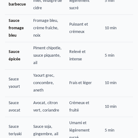
miel, vinaigre de
légèrement
5 min
barbecue
cidre
sucré
Sauce
Fromage bleu,
Puissant et
fromage
crème fraîche,
10 min
crémeux
bleu
noix
Piment chipotle,
Sauce
Relevé et
sauce piquante,
5 min
épicée
intense
ail
Yaourt grec,
Sauce
concombre,
Frais et léger
10 min
yaourt
aneth
Sauce
Avocat, citron
Crémeux et
10 min
avocat
vert, coriandre
fruité
Umami et
Sauce
Sauce soja,
légèrement
5 min
teriyaki
gingembre, ail
sucré