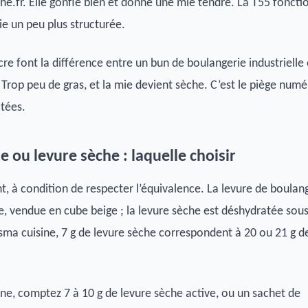
che.fr. Elle gonfle bien et donne une mie tendre. La T55 fonct
ie un peu plus structurée.
cre font la différence entre un bun de boulangerie industrielle 
. Trop peu de gras, et la mie devient sèche. C’est le piège num
atées.
e ou levure sèche : laquelle choisir
, à condition de respecter l’équivalence. La levure de boulan
te, vendue en cube beige ; la levure sèche est déshydratée sou
sma cuisine, 7 g de levure sèche correspondent à 20 ou 21 g d
ine, comptez 7 à 10 g de levure sèche active, ou un sachet de