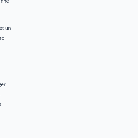
ionne
et un
éro
ger
s
e