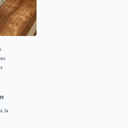
n
ses
es
on
s, la