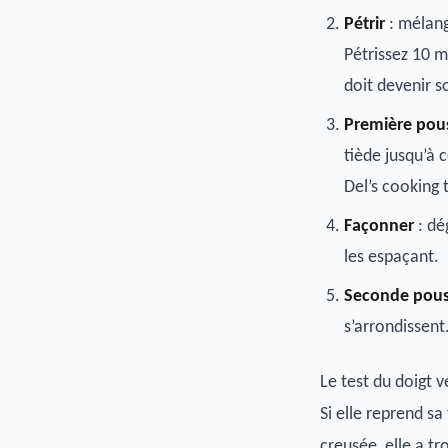
Pétrir
: mélange
Pétrissez 10 m
doit devenir s
Première pou
tiède jusqu’à 
Del’s cooking 
Façonner
: dé
les espaçant.
Seconde pou
s’arrondissent
Le test du doigt 
Si elle reprend sa
creusée, elle a tr