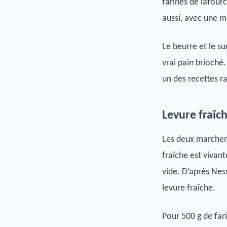
farines de lafour
aussi, avec une m
Le beurre et le su
vrai pain brioché
un des recettes r
Levure fraîch
Les deux marchent
fraîche est vivan
vide. D’après Nes
levure fraîche.
Pour 500 g de far