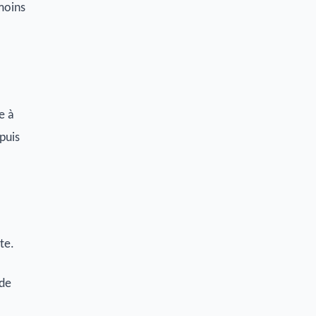
 moins
a
e à
puis
te.
 de