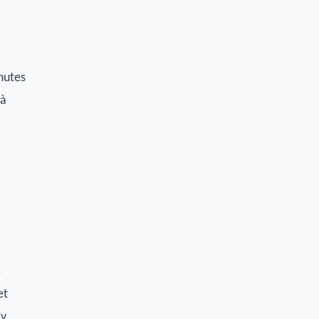
nutes
 à
.
et
’y