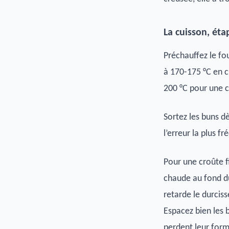
La cuisson, éta
Préchauffez le fo
à 170-175 °C en c
200 °C pour une c
Sortez les buns dè
l’erreur la plus f
Pour une croûte fi
chaude au fond du
retarde le durciss
Espacez bien les b
perdent leur form