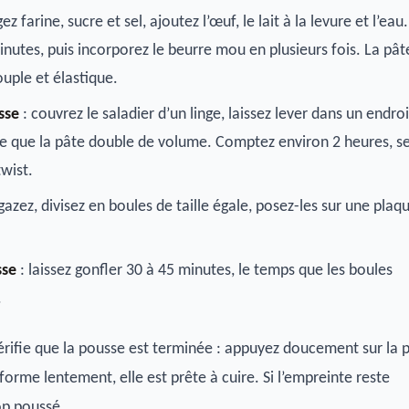
z farine, sucre et sel, ajoutez l’œuf, le lait à la levure et l’eau.
inutes, puis incorporez le beurre mou en plusieurs fois. La pât
ouple et élastique.
sse
: couvrez le saladier d’un linge, laissez lever dans un endroi
ce que la pâte double de volume. Comptez environ 2 heures, s
twist.
gazez, divisez en boules de taille égale, posez-les sur une plaq
sse
: laissez gonfler 30 à 45 minutes, le temps que les boules
.
vérifie que la pousse est terminée : appuyez doucement sur la 
 forme lentement, elle est prête à cuire. Si l’empreinte reste
op poussé.