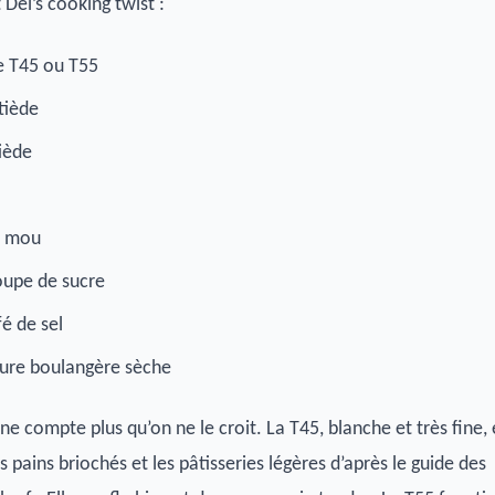
 Del’s cooking twist :
e T45 ou T55
 tiède
iède
e mou
soupe de sucre
fé de sel
vure boulangère sèche
ine compte plus qu’on ne le croit. La T45, blanche et très fine, 
s pains briochés et les pâtisseries légères d’après le guide des