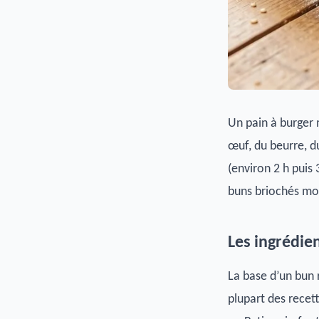
Un pain à burger 
œuf, du beurre, d
(environ 2 h puis 
buns briochés moe
Les ingrédie
La base d’un bun r
plupart des recet