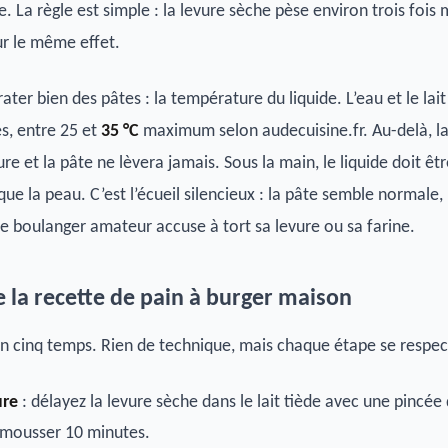
. La règle est simple : la levure sèche pèse environ trois fois
ur le même effet.
 rater bien des pâtes : la température du liquide. L’eau et le lait
es, entre 25 et
35 °C
maximum selon audecuisine.fr. Au-delà, l
ure et la pâte ne lèvera jamais. Sous la main, le liquide doit êtr
ue la peau. C’est l’écueil silencieux : la pâte semble normale, 
 le boulanger amateur accuse à tort sa levure ou sa farine.
e la recette de pain à burger maison
en cinq temps. Rien de technique, mais chaque étape se respec
ure
: délayez la levure sèche dans le lait tiède avec une pincée
z mousser 10 minutes.